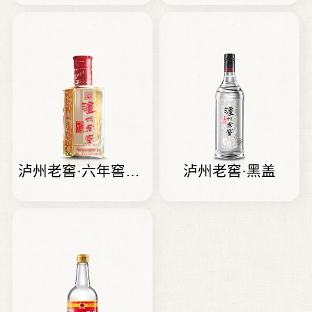
泸州老窖·六年窖头曲
泸州老窖·黑盖