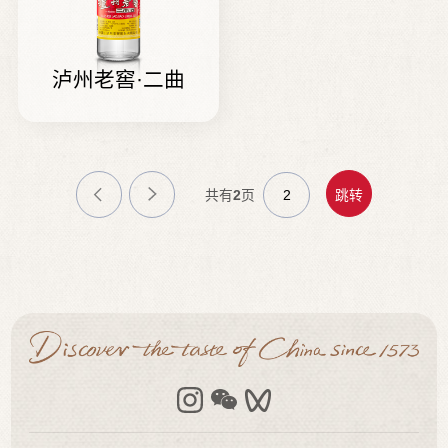
泸州老窖·二曲
共有
2
页