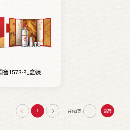
国窖1573·礼盒装
1
共有
1
页