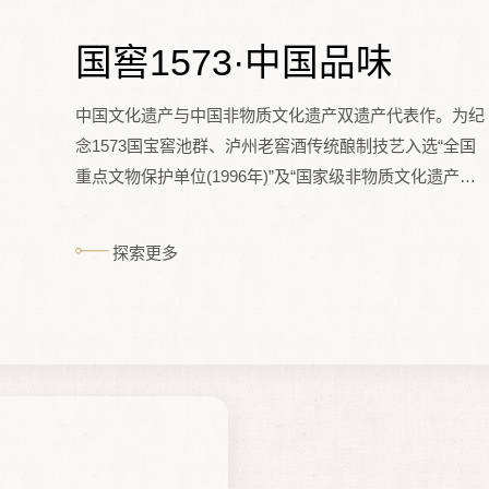
国窖1573·中国品味
中国文化遗产与中国非物质文化遗产双遗产代表作。为纪
念1573国宝窖池群、泸州老窖酒传统酿制技艺入选“全国
重点文物保护单位(1996年)”及“国家级非物质文化遗产名
录(2006年)"特别酿制。源于建造于明朝万历年间(即公元
1573年)的“国宝窖池群”，采用泸州老窖酒传统酿制技艺手
探索更多
工酿造。由在天然藏酒洞中洞藏十年和几十年的高年份酒
调配而成。酒体具有“柔、纯、雅”的特点，口感柔顺、绵
甜，纯净无杂质，是中国酒文化的高雅载体。