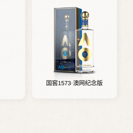
国窖1573·澳网纪念版