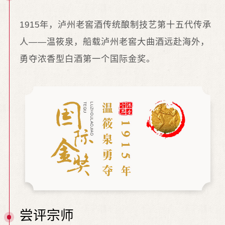
1915年，泸州老窖酒传统酿制技艺第十五代传承
人——温筱泉，船载泸州老窖大曲酒远赴海外，
勇夺浓香型白酒第一个国际金奖。
尝评宗师